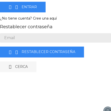


ENTRAR
¿No tiene cuenta? Cree una aquí
Restablecer contraseña


RESTABLECER CONTRASEÑA

CERCA