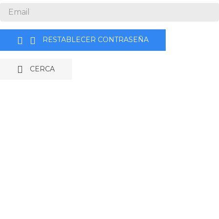


RESTABLECER CONTRASEÑA

CERCA