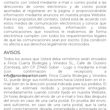
contacto con Usted mediante e-mail o correo postal a las
direcciones de correo electrónico y de correo postal
aportadas al registrarse en la página o proporcionándole
información mediante anuncios en nuestra propia Website.
Para los propósitos del contrato, Usted está de acuerdo con
estos medios de comunicación electrónicos y conoce que
todos los contratos, avisos, información y otras
comunicaciones que nosotros le realicemos de forma
electrónica cumplen con todos los requerimientos legales
de que las comunicaciones sean por escrito. Esta condición
no afecta a sus derechos legalmente reconocidos.
AVISOS.
Todos los avisos que Usted deba remitirnos serán enviados
a Finca Cuarta Bodegas y Vinedos SL., Calle de Outeiro
(Centeas), s/m CP 27460 Sober - Lugo o mediante e-mail
(con confirmación de recepción) a
info@priordepanton.com
. Finca Cuarta Bodegas y Vinedos
SL. puede dirigir sus notificaciones hacia Usted bien en el e-
mail bien en la dirección postal indicada para sus pedidos. El
aviso se estimará recibido y propiamente entregado
inmediatamente cuando conste fijado en nuestra Website,
24 horas después del envío de un e-mail o tres días después
del envío en caso de una carta postal. En prueba del envío,
será suficiente, en caso de una carta postal, que la carta
esté correctamente dirigida, estampillada y entregada en la