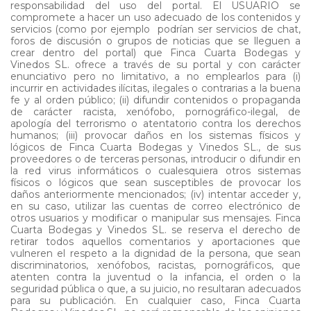
responsabilidad del uso del portal. El USUARIO se
compromete a hacer un uso adecuado de los contenidos y
servicios (como por ejemplo podrían ser servicios de chat,
foros de discusión o grupos de noticias que se lleguen a
crear dentro del portal) que Finca Cuarta Bodegas y
Vinedos SL. ofrece a través de su portal y con carácter
enunciativo pero no limitativo, a no emplearlos para (i)
incurrir en actividades ilícitas, ilegales o contrarias a la buena
fe y al orden público; (ii) difundir contenidos o propaganda
de carácter racista, xenófobo, pornográfico-ilegal, de
apología del terrorismo o atentatorio contra los derechos
humanos; (iii) provocar daños en los sistemas físicos y
lógicos de Finca Cuarta Bodegas y Vinedos SL., de sus
proveedores o de terceras personas, introducir o difundir en
la red virus informáticos o cualesquiera otros sistemas
físicos o lógicos que sean susceptibles de provocar los
daños anteriormente mencionados; (iv) intentar acceder y,
en su caso, utilizar las cuentas de correo electrónico de
otros usuarios y modificar o manipular sus mensajes. Finca
Cuarta Bodegas y Vinedos SL. se reserva el derecho de
retirar todos aquellos comentarios y aportaciones que
vulneren el respeto a la dignidad de la persona, que sean
discriminatorios, xenófobos, racistas, pornográficos, que
atenten contra la juventud o la infancia, el orden o la
seguridad pública o que, a su juicio, no resultaran adecuados
para su publicación. En cualquier caso, Finca Cuarta