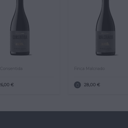
 Consentida
Finca Malcriado
26,00 €
28,00 €