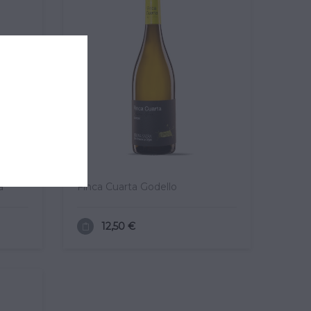
a
Finca Cuarta Godello
12,50 €