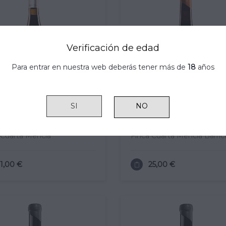
Verificación de edad
Para entrar en nuestra web deberás tener más de
18
años
SI
 Cuarta Mencía
Finca Cuarta Mencía Barric
11,00 €
25,00 €