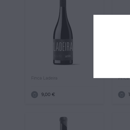
Finca Ladeira
Finca
9,00 €